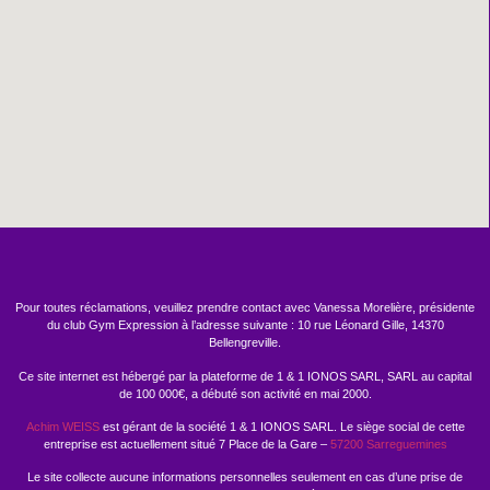
Pour toutes réclamations, veuillez prendre contact avec Vanessa Morelière, présidente
du club Gym Expression à l’adresse suivante : 10 rue Léonard Gille, 14370
Bellengreville.
Ce site internet est hébergé par la plateforme de 1 & 1 IONOS SARL, SARL au capital
de 100 000€, a débuté son activité en mai 2000.
Achim WEISS
est gérant de la société 1 & 1 IONOS SARL. Le siège social de cette
entreprise est actuellement situé 7 Place de la Gare –
57200 Sarreguemines
Le site collecte aucune informations personnelles seulement en cas d’une prise de