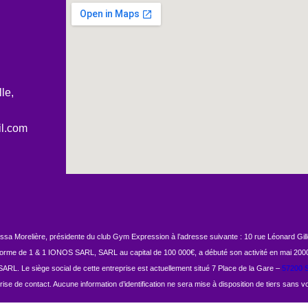
le,
l.com
ssa Morelière, présidente du club Gym Expression à l’adresse suivante : 10 rue Léonard Gille
teforme de 1 & 1 IONOS SARL, SARL au capital de 100 000€, a débuté son activité en mai 200
ARL. Le siège social de cette entreprise est actuellement situé 7 Place de la Gare –
57200 S
e de contact. Aucune information d’identification ne sera mise à disposition de tiers sans votr